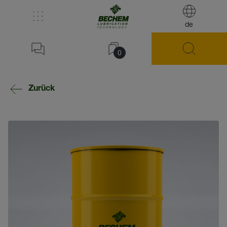
de
0
Zurück