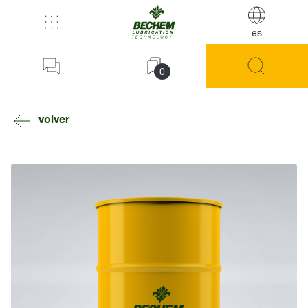
es
0
volver