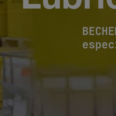
Lubri
BECHE
espec