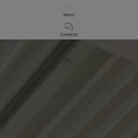
Menú
Contacto