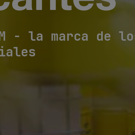
cantes
M - la marca de lo
iales