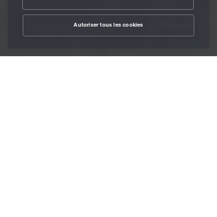
Autoriser tous les cookies
Dérouler
/
Lubrifiants
Home
Plus de 900 héros
garantissent une
lubrification optimale