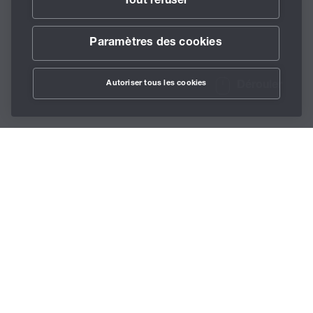
Tout refuser
Paramètres des cookies
Autoriser tous les cookies
Dérouler
/
Lubrifiants
/
Accessoires
/
BECHEM Lubricator
Home
28
Téléchargement :
Guide rapide (PDF)