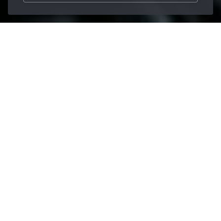
/
Lubrifiants
/
Graisses
/
Berulub FR 43-2
Home
Les produits de
qualité durent –
maintenant aussi
sans PFAS
représente une avancée durable du
Berulub FR 43‑2