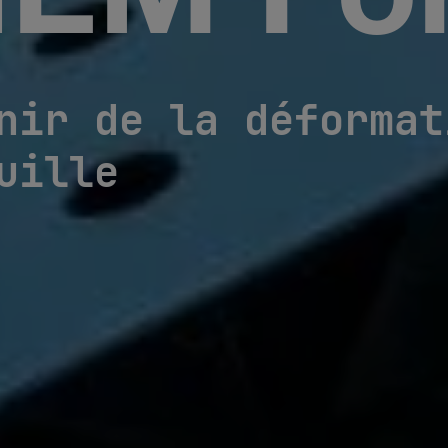
EM Fo
nir de la déformat
uille