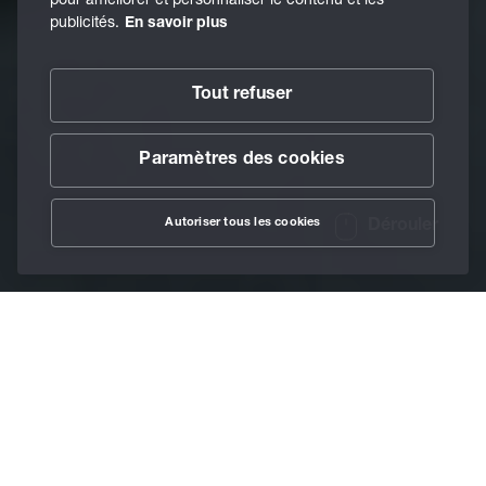
publicités.
En savoir plus
Tout refuser
Paramètres des cookies
Autoriser tous les cookies
Dérouler
/
Lubrifiants
/
Graisses
/
Berulub FH 57-2
Home
0 % PFAS – 101 % de
performance