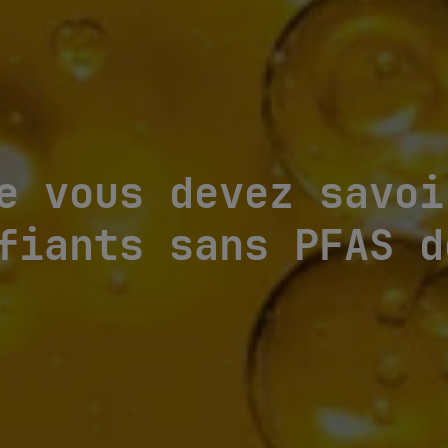
e vous devez savoi
fiants sans PFAS d