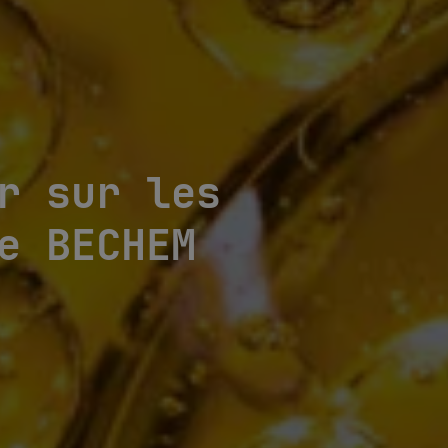
r sur les
e BECHEM