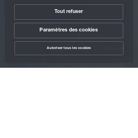
Tout refuser
Paramètres des cookies
Autoriser tous les cookies
Dérouler
/
À propos de BECHEM
/
Associations
Home
En plus de la coopération avec des hautes écoles et
universités, BECHEM dispose d'un répertoire
exceptionnel de partenaires industriels et favorise, en tant
que membre, l’échange de connaissances techniques