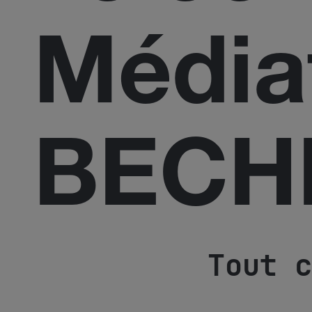
Média
BECH
Tout c