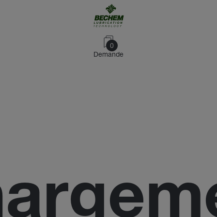
0
Demande
hargeme