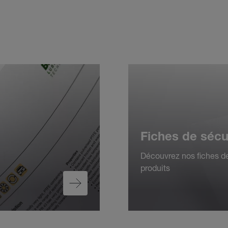
Fiches de sécu
Découvrez nos fiches de
produits