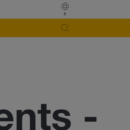
fr
nts -