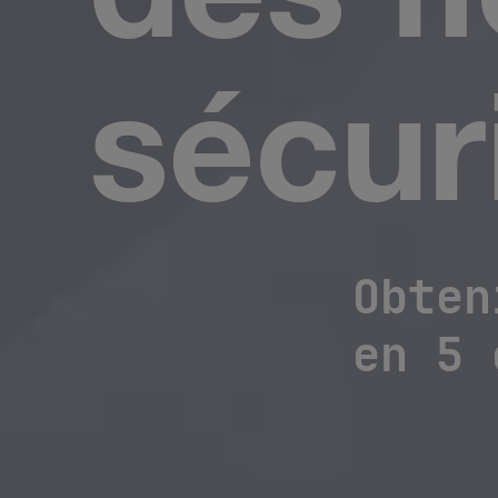
des f
sécur
Obten
en 5 