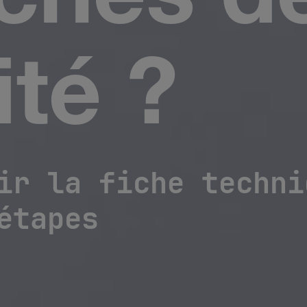
iches d
ité ?
ir la fiche techni
étapes