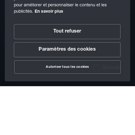
pour améliorer et personnaliser le contenu et les
publicités.
En savoir plus
Tout refuser
Paramètres des cookies
Autoriser tous les cookies
Dérouler
/
Lubrifiants
/
Lubrifiants pour la déformation
/
Home
Huiles de formage et huiles d'extrusion à froid