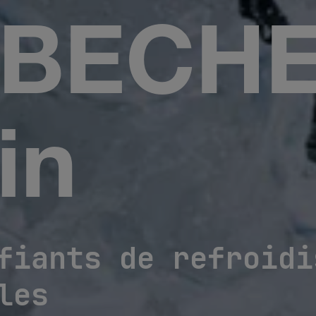
e BECH
in
fiants de refroidi
les