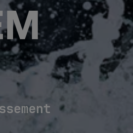
EM
ssement