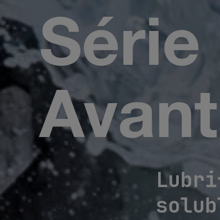
Séri
Avant
Lubri
solub