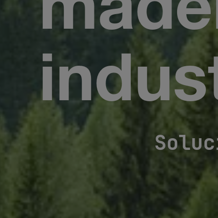
mader
indus
Soluc