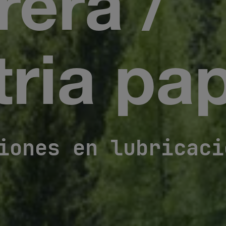
era /
tria pa
iones en lubricaci