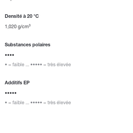
Densité à 20 °C
1,020 g/cm³
Substances polaires
••••
• = faible ... ••••• = très élevée
Additifs EP
•••••
• = faible ... ••••• = très élevée