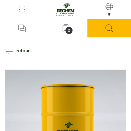
fr
0
retour