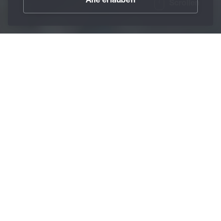
Alle erlauben
Scrollen
/
Karriere
/
Ausbildungen
/
Mechatroniker
Home
Maschinen bestehen aus Mechanik, Elektronik,
intelligenter Steuerung und natürlich Metall. Und genau
hier kommst du ins Spiel.
Als Mechatroniker*in verbindest du mechanische,
elektrische und elektronische Komponenten zu
funktionierenden Gesamtsystemen, zum Beispiel zu
modernen Produktionsanlagen. Du montierst Bauteile,
arbeitest nach Schaltplänen und nimmst Anlagen in
Betrieb. Auch das Programmieren, Prüfen sowie die
Wartung und Reparatur gehören dazu.