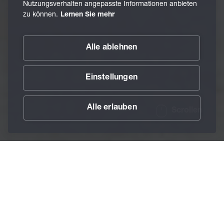
Nutzungsverhalten angepasste Informationen anbieten
zu können.
Lernen Sie mehr
Alle ablehnen
Einstellungen
Alle erlauben
Scrollen
/
Karriere
/
Ausbildungen
/
Fachlagerist
Home
Ein Lkw fährt vor. Paletten werden entladen. Waren
müssen geprüft, sortiert und eingelagert werden. Und
genau hier kommst du ins Spiel.