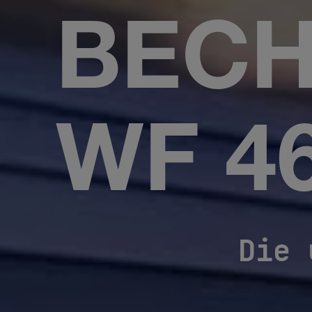
BECH
WF 4
Die u