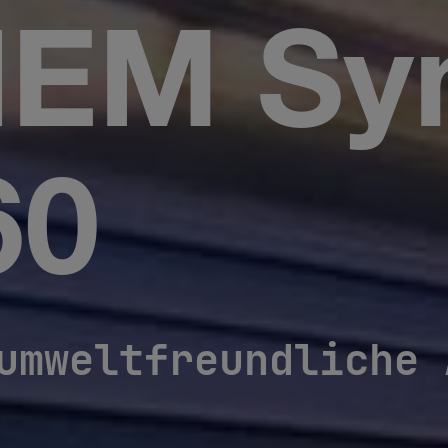
EM Sy
60
mweltfreundliche 