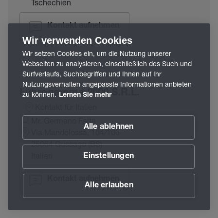
Tschechien
Kontakt aufnehmen
Wir verwenden Cookies
Wir setzen Cookies ein, um die Nutzung unserer
Webseiten zu analysieren, einschließlich des Such und
Surfverlaufs, Suchbegriffen und Ihnen auf Ihr
Nutzungsverhalten angepasste Informationen anbieten
Lubrogamma 2000 S.R.L.
zu können.
Lernen Sie mehr
Kontakt für Italien
Mr. Germano Faita
Alle ablehnen
Via Mandolossa, 104/106
25064 Gussago (BS)
Italien
Einstellungen
Kontakt aufnehmen
Alle erlauben