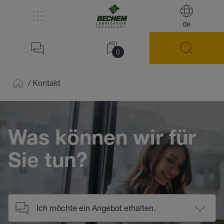
de
0
/
Kontakt
Home
Was können wir für
Sie tun?