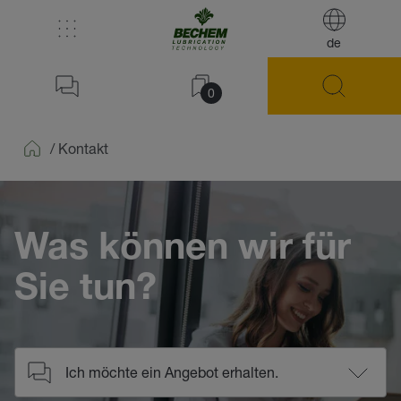
de
0
/
Kontakt
Home
Was können wir für
Sie tun?