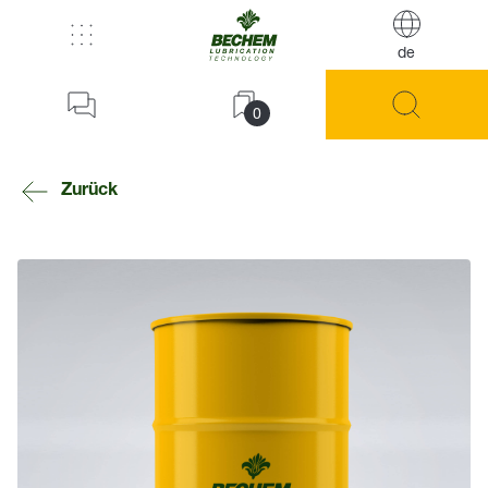
de
0
Zurück