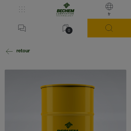
fr
0
retour