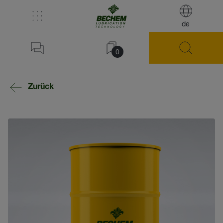
de
0
Zurück