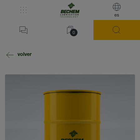
es
0
volver