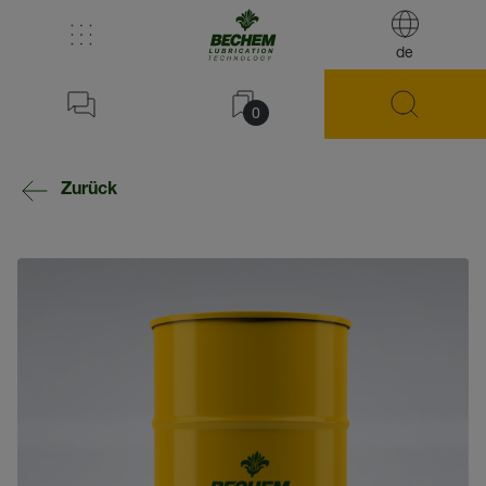
de
0
Zurück