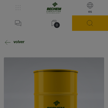
es
0
volver