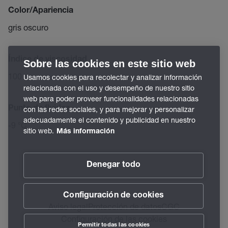
Color/Apariencia
gris oscuro
Índice de viscosidad
Sobre las cookies en este sitio web
100
Usamos cookies para recolectar y analizar información
relacionada con el uso y desempeño de nuestro sitio
web para poder proveer funcionalidades relacionadas
Punto de fluidez
con las redes sociales, y para mejorar y personalizar
adecuadamente el contenido y publicidad en nuestro
-9 °C
sitio web.
Más información
Denegar todo
Configuración de cookies
Aviso legal
Protección de datos
CGC
Configuración de las cookies
Permitir todas las cookies