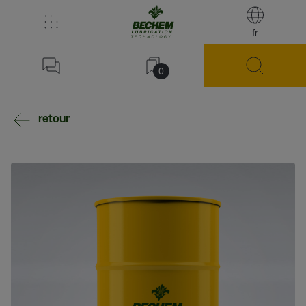
fr
0
retour