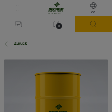
de
0
Zurück