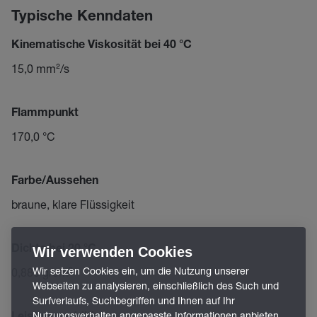
Typische Kenndaten
Kinematische Viskosität bei 40 °C
15,0 mm²/s
Flammpunkt
170,0 °C
Farbe/Aussehen
braune, klare Flüssigkeit
Dichte bei 20 °C
Wir verwenden Cookies
Wir setzen Cookies ein, um die Nutzung unserer
0,880 g/cm³
Webseiten zu analysieren, einschließlich des Such und
Surfverlaufs, Suchbegriffen und Ihnen auf Ihr
Nutzungsverhalten angepasste Informationen anbieten