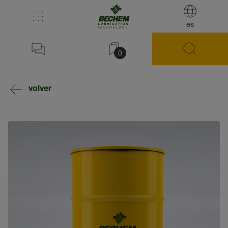
es
0
volver