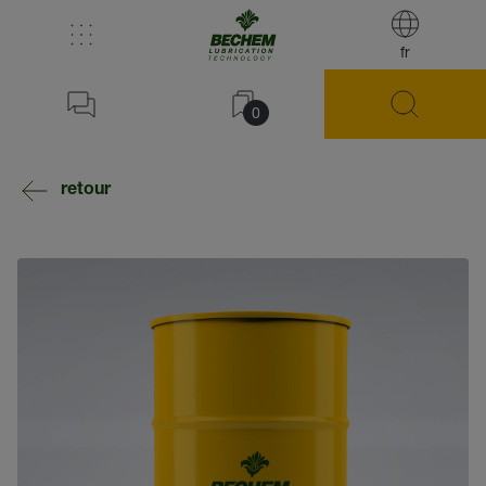
fr
0
retour