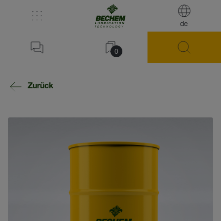
de
0
Zurück