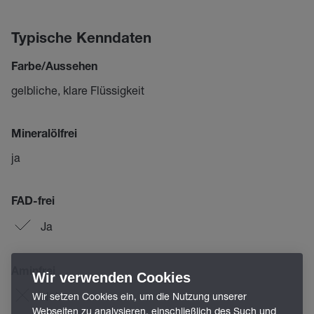
Typische Kenndaten
Farbe/Aussehen
gelbliche, klare Flüssigkeit
Mineralölfrei
ja
FAD-frei
Ja
Aminfrei
Wir verwenden Cookies
Nein
Wir setzen Cookies ein, um die Nutzung unserer
Webseiten zu analysieren, einschließlich des Such und