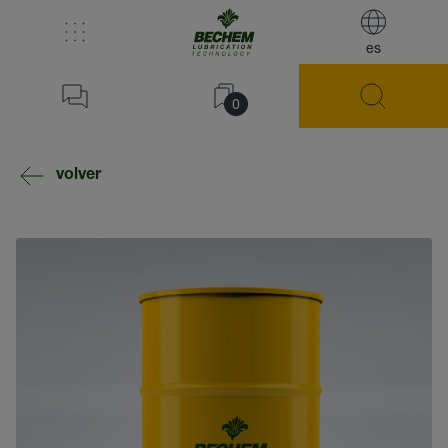
es
0
volver