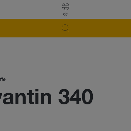
de
ffe
ntin 340