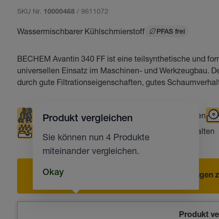
SKU Nr.
/ 9611072
10000468
Wassermischbarer Kühlschmierstoff
PFAS frei
BECHEM Avantin 340 FF ist eine teilsynthetische und for
universellen Einsatz im Maschinen- und Werkzeugbau. De
durch gute Filtrationseigenschaften, gutes Schaumverhal
Gutes Spülverhalten
Schleifen
Bohren
Produkt vergleichen
Korrosionsschutz
Gutes Rückstandsverhalten
Sie können nun 4 Produkte
miteinander vergleichen.
Okay
Hinzufügen z
Produkt ve