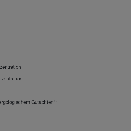
zentration
zentration
lergologischem Gutachten**