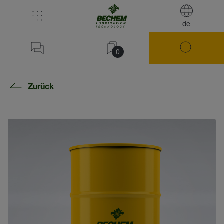
de
0
Zurück