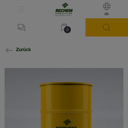
de
0
Zurück