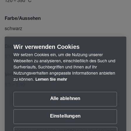
120 – 350 °C
Farbe/Aussehen
schwarz
Wir verwenden Cookies
Dichte bei 20 °C
Wir setzen Cookies ein, um die Nutzung unserer
1,190 g/cm³
Webseiten zu analysieren, einschließlich des Such und
Surfverlaufs, Suchbegriffen und Ihnen auf Ihr
Nutzungsverhalten angepasste Informationen anbieten
Verdünnungsverhältnis
zu können.
Lernen Sie mehr
1:1 – 1:10
Alle ablehnen
Einstellungen