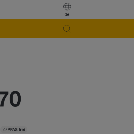
de
70
g
PFAS frei