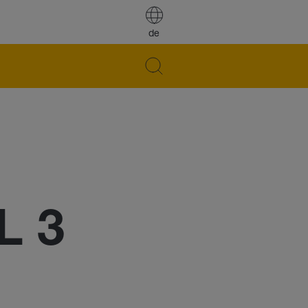
de
L 3