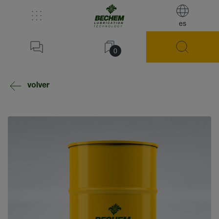
es
0
volver