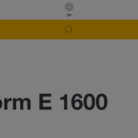
de
rm E 1600