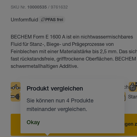
SKU Nr.
/ 9761632
10000535
Umformfluid
PFAS frei
BECHEM Form E 1600 A ist ein nichtwassermischbares
Fluid für Stanz-, Biege- und Prägeprozesse von
Feinblechen mit einer Materialstärke bis 2,5 mm. Das sich
fast rückstandsfreie, grifftrockene Oberflächen. BECHEM 
schwermetallhaltigen Additive.
Elektrische Kontakte
Arbeitsplatzfreundlich
Produkt vergleichen
Minimalmengenschmierung
Chlorfrei
Sta
Sie können nun 4 Produkte
miteinander vergleichen.
Okay
Hinzufügen z