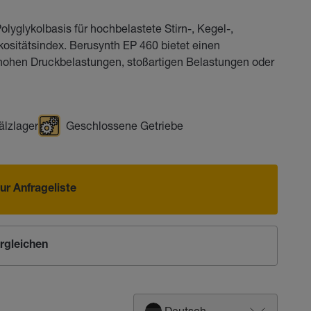
lyglykolbasis für hochbelastete Stirn-, Kegel-,
ositätsindex. Berusynth EP 460 bietet einen
hohen Druckbelastungen, stoßartigen Belastungen oder
lzlager
Geschlossene Getriebe
ur Anfrageliste
rgleichen
Deutsch