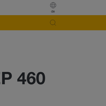
de
EP 460