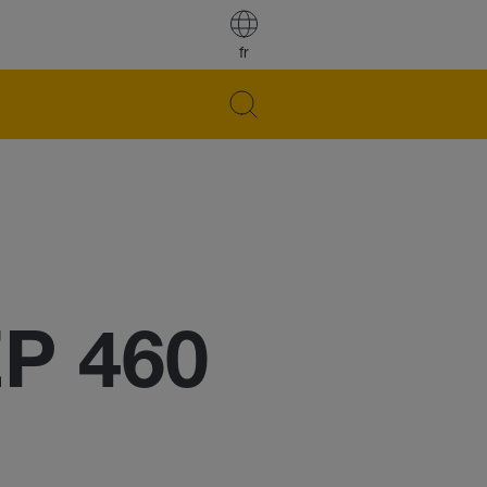
fr
EP 460