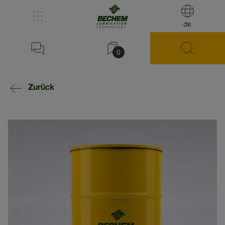
de
0
Zurück