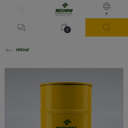
fr
0
retour