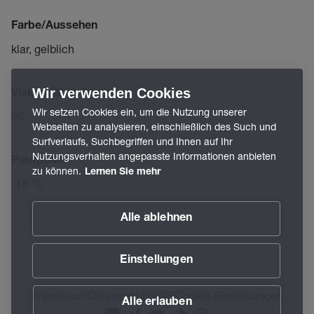
Farbe/Aussehen
klar, gelblich
Wir verwenden Cookies
Viskositätsindex
Wir setzen Cookies ein, um die Nutzung unserer
95
Webseiten zu analysieren, einschließlich des Such und
Surfverlaufs, Suchbegriffen und Ihnen auf Ihr
Nutzungsverhalten angepasste Informationen anbieten
Pourpoint
zu können.
Lernen Sie mehr
-18 °C
Alle ablehnen
Einstellungen
Impressum
Datenschutz
AGB
Cookie-Einstellungen
Alle erlauben