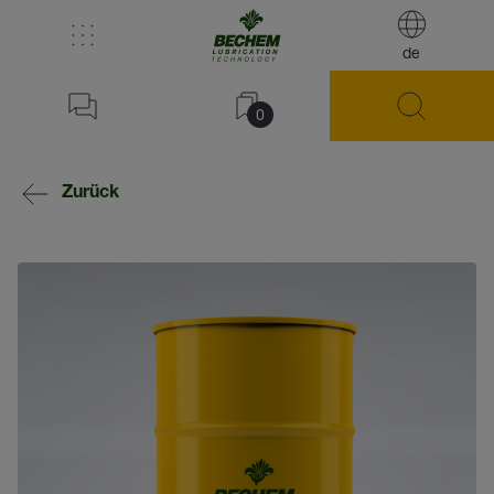
de
0
Zurück