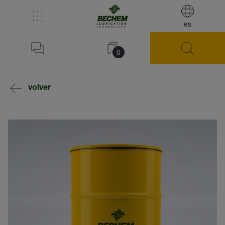
es
0
volver