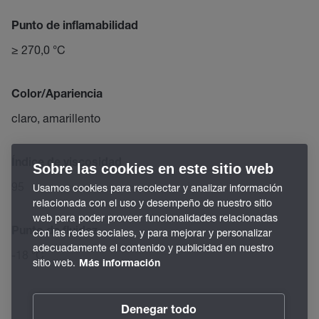
Punto de inflamabilidad
≥ 270,0 °C
Color/Apariencia
claro, amarillento
Índice de viscosidad
Sobre las cookies en este sitio web
95
Usamos cookies para recolectar y analizar información
relacionada con el uso y desempeño de nuestro sitio
web para poder proveer funcionalidades relacionadas
Punto de fluidez
con las redes sociales, y para mejorar y personalizar
adecuadamente el contenido y publicidad en nuestro
-18 °C
sitio web.
Más información
Denegar todo