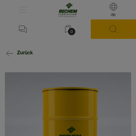
de
0
Zurück