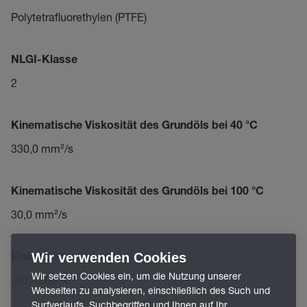
Polytetrafluorethylen (PTFE)
NLGI-Klasse
2
Kinematische Viskosität des Grundöls bei 40 °C
330,0 mm²/s
Kinematische Viskosität des Grundöls bei 100 °C
30,0 mm²/s
Wir verwenden Cookies
Einsatztemperaturbereich
Wir setzen Cookies ein, um die Nutzung unserer
-30 – 260 °C
Webseiten zu analysieren, einschließlich des Such und
Surfverlaufs, Suchbegriffen und Ihnen auf Ihr