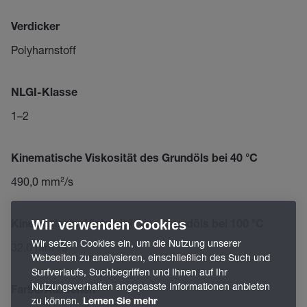
Verdicker
Polyharnstoff
NLGI-Klasse
1–2
Kinematische Viskosität des Grundöls bei 40 °C
490,0 mm²/s
Wir verwenden Cookies
Kinematische Viskosität des Grundöls bei 100 °C
Wir setzen Cookies ein, um die Nutzung unserer
32,0 mm²/s
Webseiten zu analysieren, einschließlich des Such und
Surfverlaufs, Suchbegriffen und Ihnen auf Ihr
Nutzungsverhalten angepasste Informationen anbieten
Farbe/Aussehen
zu können.
Lernen Sie mehr