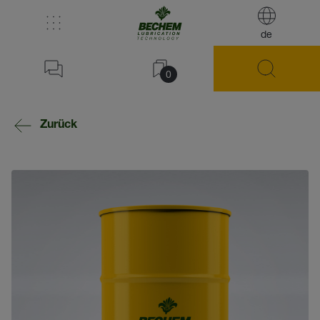
de
0
Zurück