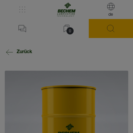
de
0
Zurück